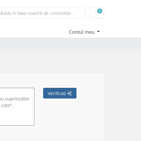
0
Coș de cumpărături
Contul meu
Verificați