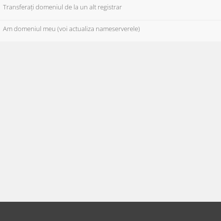
Transferați domeniul de la un alt registrar
Am domeniul meu (voi actualiza nameserverele)