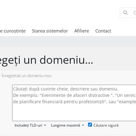
de cunoștințe
Starea sistemelor
Afiliere
Contact
egeți un domeniu...
Înregistrați un domeniu nou
Includeți TLD-uri
Lungime maximă
Căutare sigură