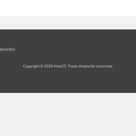
erviciilor
Copyright © 2026 Host23. Toate drepturile rezervate.