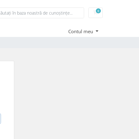
0
Coș de cumpărături
Contul meu