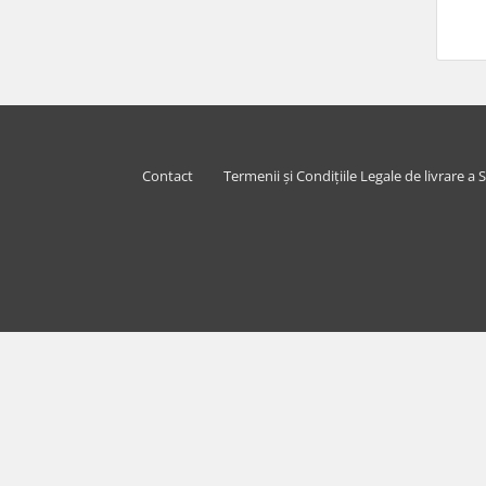
Contact
Termenii și Condițiile Legale de livrare a S